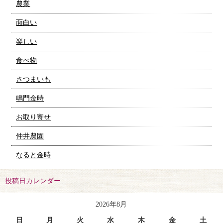
農業
面白い
楽しい
食べ物
さつまいも
鳴門金時
お取り寄せ
仲井農園
なると金時
投稿日カレンダー
2026年8月
日
月
火
水
木
金
土