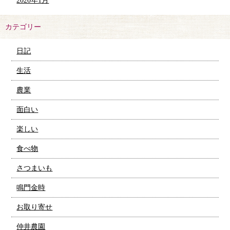
2020年1月
カテゴリー
日記
生活
農業
面白い
楽しい
食べ物
さつまいも
鳴門金時
お取り寄せ
仲井農園