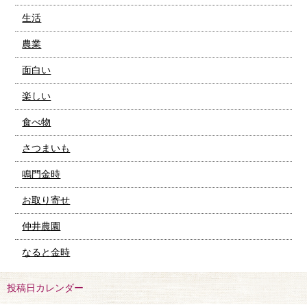
生活
農業
面白い
楽しい
食べ物
さつまいも
鳴門金時
お取り寄せ
仲井農園
なると金時
投稿日カレンダー