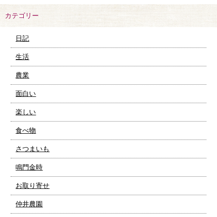
カテゴリー
日記
生活
農業
面白い
楽しい
食べ物
さつまいも
鳴門金時
お取り寄せ
仲井農園