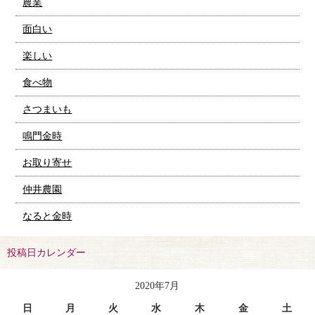
農業
面白い
楽しい
食べ物
さつまいも
鳴門金時
お取り寄せ
仲井農園
なると金時
投稿日カレンダー
2020年7月
日
月
火
水
木
金
土